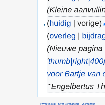
(Kleine aanvulli
(
huidig
| vorige)
(
overleg
|
bijdra
(Nieuwe pagina
'
thumb|right|400p
voor Bartje van 
'''Engelbertus Th
Privacybeleid
Over Berghapedia
Voorbehoud