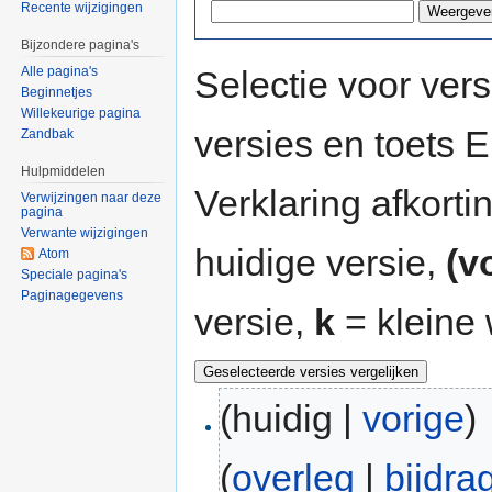
Recente wijzigingen
Bijzondere pagina's
Selectie voor vers
Alle pagina's
Beginnetjes
Willekeurige pagina
versies en toets
Zandbak
Hulpmiddelen
Verklaring afkort
Verwijzingen naar deze
pagina
Verwante wijzigingen
huidige versie,
(v
Atom
Speciale pagina's
Paginagegevens
versie,
k
= kleine 
(huidig |
vorige
)
(
overleg
|
bijdra