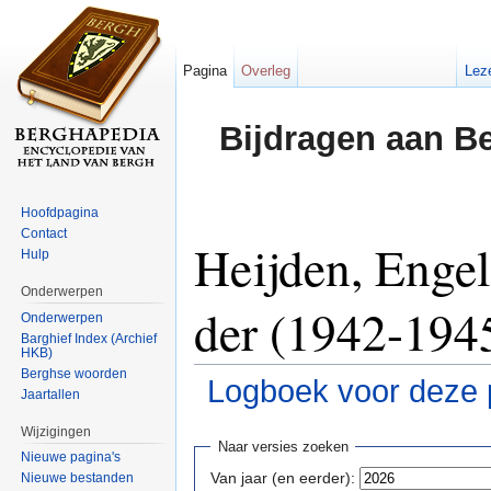
Pagina
Overleg
Lez
Bijdragen aan B
Hoofdpagina
Contact
Heijden, Enge
Hulp
Onderwerpen
der (1942-1945
Onderwerpen
Barghief Index (Archief
HKB)
Berghse woorden
Logboek voor deze 
Jaartallen
Ga naar:
navigatie
,
zoeken
Wijzigingen
Naar versies zoeken
Nieuwe pagina's
Van jaar (en eerder):
Nieuwe bestanden