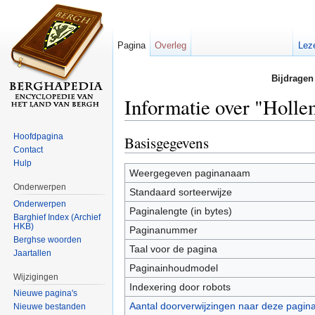
Pagina
Overleg
Lez
Bijdragen
Informatie over "Holl
Ga naar:
navigatie
,
zoeken
Hoofdpagina
Basisgegevens
Contact
Hulp
Weergegeven paginanaam
Onderwerpen
Standaard sorteerwijze
Onderwerpen
Paginalengte (in bytes)
Barghief Index (Archief
HKB)
Paginanummer
Berghse woorden
Taal voor de pagina
Jaartallen
Paginainhoudmodel
Wijzigingen
Indexering door robots
Nieuwe pagina's
Aantal doorverwijzingen naar deze pagin
Nieuwe bestanden