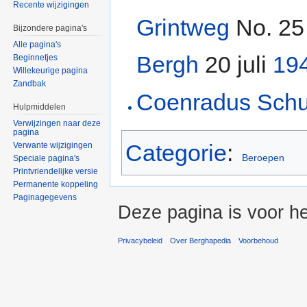
Recente wijzigingen
Grintweg
No. 25 
Bijzondere pagina's
Alle pagina's
Bergh
20 juli
19
Beginnetjes
Willekeurige pagina
Zandbak
Coenradus Sch
Hulpmiddelen
Verwijzingen naar deze
pagina
Categorie
:
Verwante wijzigingen
Beroepen
Speciale pagina's
Printvriendelijke versie
Permanente koppeling
Paginagegevens
Deze pagina is voor he
Privacybeleid
Over Berghapedia
Voorbehoud