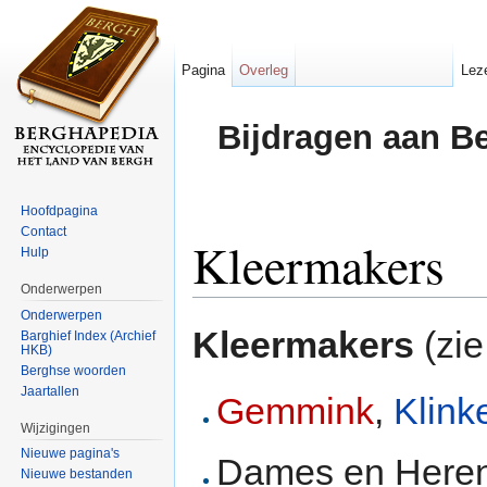
Pagina
Overleg
Lez
Bijdragen aan B
Hoofdpagina
Contact
Kleermakers
Hulp
Onderwerpen
Ga naar:
navigatie
,
zoeken
Onderwerpen
Kleermakers
(zi
Barghief Index (Archief
HKB)
Berghse woorden
Jaartallen
Gemmink
,
Klink
Wijzigingen
Nieuwe pagina's
Dames en Heren
Nieuwe bestanden