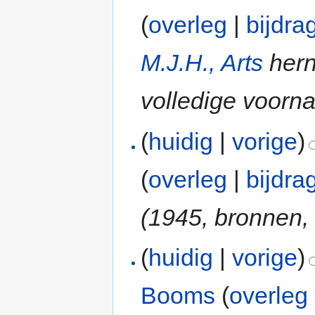
(
overleg
|
bijdra
M.J.H., Arts
her
volledige voorn
(
huidig
|
vorige
)
(
overleg
|
bijdra
(1945, bronnen, 
(
huidig
|
vorige
)
Booms
(
overleg