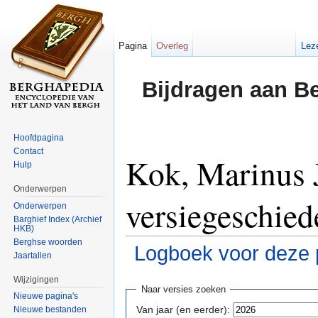
Pagina
Overleg
Lez
Bijdragen aan B
Hoofdpagina
Contact
Kok, Marinus 
Hulp
Onderwerpen
versiegeschied
Onderwerpen
Barghief Index (Archief
HKB)
Berghse woorden
Logboek voor deze 
Jaartallen
Ga naar:
navigatie
,
zoeken
Wijzigingen
Naar versies zoeken
Nieuwe pagina's
Van jaar (en eerder):
Nieuwe bestanden