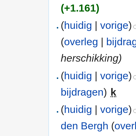
(+1.161)
(
huidig
|
vorige
)
(
overleg
|
bijdra
herschikking)
(
huidig
|
vorige
)
bijdragen
)
‎
k
(
huidig
|
vorige
)
den Bergh
(
over