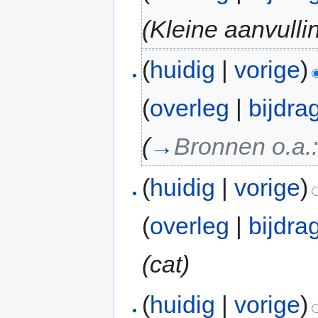
(Kleine aanvulli
(
huidig
|
vorige
)
(
overleg
|
bijdra
(
→
Bronnen o.a.
(
huidig
|
vorige
)
(
overleg
|
bijdra
(cat)
(
huidig
|
vorige
)