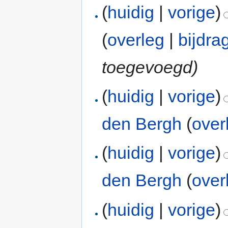
(
huidig
|
vorige
)
(
overleg
|
bijdra
toegevoegd)
(
huidig
|
vorige
)
den Bergh
(
over
(
huidig
|
vorige
)
den Bergh
(
over
(
huidig
|
vorige
)