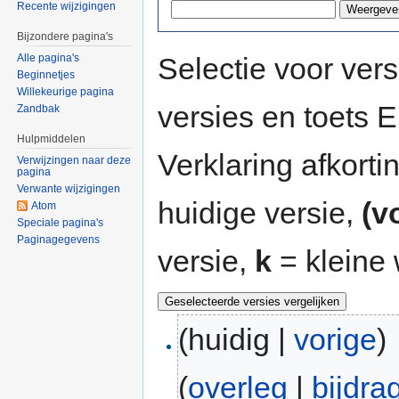
Recente wijzigingen
Bijzondere pagina's
Selectie voor vers
Alle pagina's
Beginnetjes
Willekeurige pagina
versies en toets
Zandbak
Hulpmiddelen
Verklaring afkort
Verwijzingen naar deze
pagina
Verwante wijzigingen
huidige versie,
(v
Atom
Speciale pagina's
Paginagegevens
versie,
k
= kleine 
(huidig |
vorige
)
(
overleg
|
bijdra