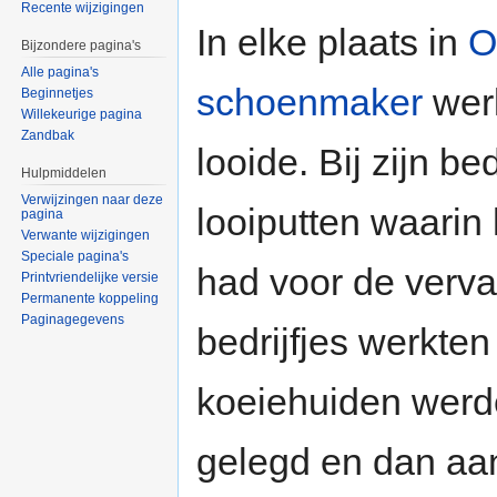
Recente wijzigingen
In elke plaats in
O
Bijzondere pagina's
Alle pagina's
schoenmaker
werk
Beginnetjes
Willekeurige pagina
Zandbak
looide. Bij zijn b
Hulpmiddelen
Verwijzingen naar deze
looiputten waarin 
pagina
Verwante wijzigingen
Speciale pagina's
had voor de verv
Printvriendelijke versie
Permanente koppeling
Paginagegevens
bedrijfjes werkten
koeiehuiden werde
gelegd en dan aa