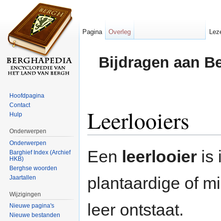
Pagina
Overleg
Lez
Bijdragen aan B
Hoofdpagina
Contact
Leerlooiers
Hulp
Onderwerpen
Ga naar:
navigatie
,
zoeken
Onderwerpen
Een
leerlooier
is 
Barghief Index (Archief
HKB)
Berghse woorden
plantaardige of mi
Jaartallen
Wijzigingen
leer ontstaat.
Nieuwe pagina's
Nieuwe bestanden