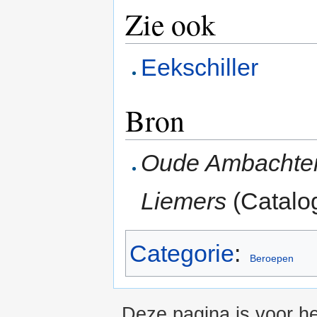
Zie ook
Eekschiller
Bron
Oude Ambachten 
Liemers
(Catalo
Categorie
:
Beroepen
Deze pagina is voor h