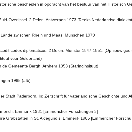
storische bescheiden in opdracht van het bestuur van het Historisch 
Zuid-Overijssel. 2 Delen. Antwerpen 1973 [Reeks Nederlandse dialektatl
en Lände zwischen Rhein und Maas. Münschen 1979
Accedit codex diplomaticus. 2 Delen. Munster 1847-1851. [Opnieuw ged
ituut voor Gelderland)
n de Gemeente Bergh. Arnhem 1953 (Staringinsituut)
ongen 1985 (afb)
er Stadt Paderborn. In: Zeitschrift für vaterländische Geschichte und 
mmerich. Emmerik 1981 [Emmericher Forschungen 3]
hre Grabstätten in St. Aldegundis. Emmerik 1985 [Emmericher Forschu