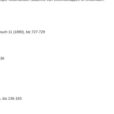
buch 11 (1890), blz 727-729
936
, blz 136-163