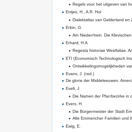
Regels voor het uitgeven van hi
Entjes, H., A.R. Hol
Dialektatlas van Gelderland en 
Erbin, G.
Am Niederrhein. Die Klevisch
Erhard, H.A.
Regesta historiae Westfaliae. 
ETI (Economisch Technologisch Inst
Ontwikkelingsmogelijkheden va
Evans, J. (red.)
De glorie der Middeleeuwen. Amer
Evelt, J.
Die Namen der Pfarrbezirke in d
Evers, H.
Die Bürgermeister der Stadt E
Alte Emmericher Familien und i
Ewig, E.