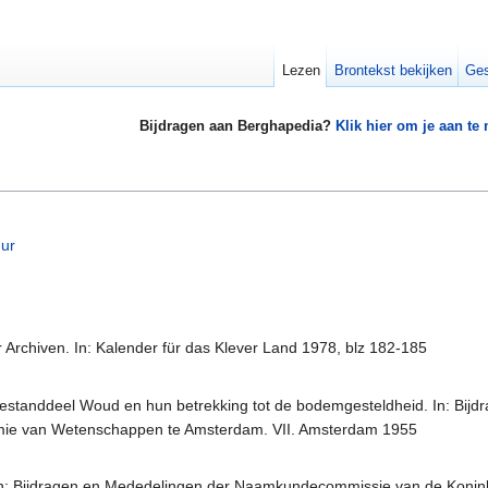
Lezen
Brontekst bekijken
Ges
Bijdragen aan Berghapedia?
Klik hier om je aan te
uur
Archiven. In: Kalender für das Klever Land 1978, blz 182-185
estanddeel Woud en hun betrekking tot de bodemgesteldheid. In: Bi
mie van Wetenschappen te Amsterdam. VII. Amsterdam 1955
n: Bijdragen en Mededelingen der Naamkundecommissie van de Konin