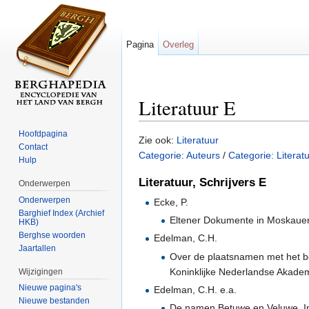
Pagina
Overleg
Literatuur E
Ga naar:
navigatie
,
zoeken
Hoofdpagina
Zie ook:
Literatuur
Contact
Categorie: Auteurs
/
Categorie: Literat
Hulp
Literatuur, Schrijvers E
Onderwerpen
Onderwerpen
Ecke, P.
Barghief Index (Archief
Eltener Dokumente in Moskauer 
HKB)
Berghse woorden
Edelman, C.H.
Jaartallen
Over de plaatsnamen met het b
Koninklijke Nederlandse Akade
Wijzigingen
Nieuwe pagina's
Edelman, C.H. e.a.
Nieuwe bestanden
De namen Betuwe en Veluwe. I