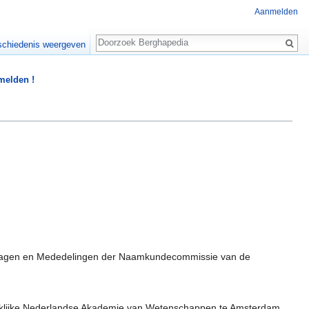
Aanmelden
Zoeken
chiedenis weergeven
 melden !
jdragen en Mededelingen der Naamkundecommissie van de
klijke Nederlandse Akademie van Wetenschappen te Amsterdam.