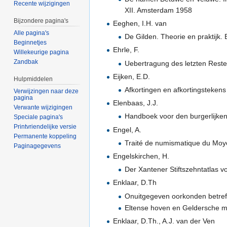
Recente wijzigingen
XII. Amsterdam 1958
Bijzondere pagina's
Eeghen, I.H. van
Alle pagina's
De Gilden. Theorie en praktijk
Beginnetjes
Ehrle, F.
Willekeurige pagina
Zandbak
Uebertragung des letzten Reste
Eijken, E.D.
Hulpmiddelen
Afkortingen en afkortingstekens
Verwijzingen naar deze
pagina
Elenbaas, J.J.
Verwante wijzigingen
Handboek voor den burgerlijken
Speciale pagina's
Printvriendelijke versie
Engel, A.
Permanente koppeling
Traité de numismatique du Moy
Paginagegevens
Engelskirchen, H.
Der Xantener Stiftszehntatlas v
Enklaar, D.Th
Onuitgegeven oorkonden betreff
Eltense hoven en Geldersche m
Enklaar, D.Th., A.J. van der Ven