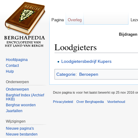
Pagina
Overleg
Lez
Bijdragen
Loodgieters
Ga naar:
navigatie
,
zoeken
Hoofdpagina
Loodgietersbedrijf Kupers
Contact
Hulp
Categorie
:
Beroepen
Onderwerpen
Onderwerpen
Deze pagina is voor het laatst bewerkt op 25 nov 2016 o
Barghief Index (Archief
HKB)
Privacybeleid
Over Berghapedia
Voorbehoud
Berghse woorden
Jaartallen
Wijzigingen
Nieuwe pagina's
Nieuwe bestanden