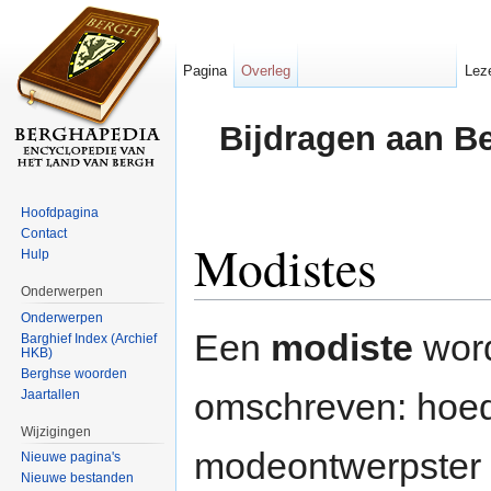
Pagina
Overleg
Lez
Bijdragen aan B
Hoofdpagina
Contact
Modistes
Hulp
Onderwerpen
Ga naar:
navigatie
,
zoeken
Onderwerpen
Een
modiste
word
Barghief Index (Archief
HKB)
Berghse woorden
omschreven: hoe
Jaartallen
Wijzigingen
modeontwerpster
Nieuwe pagina's
Nieuwe bestanden