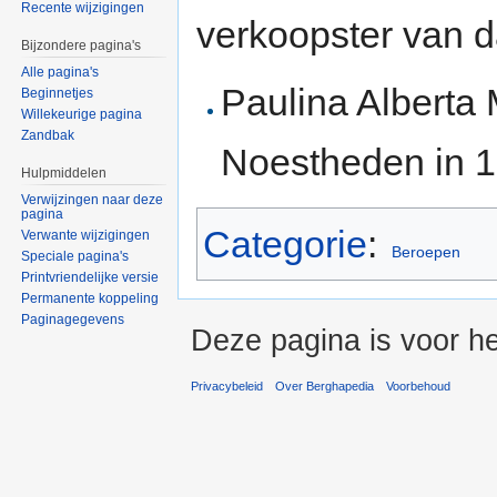
Recente wijzigingen
verkoopster van
Bijzondere pagina's
Alle pagina's
Paulina Alberta 
Beginnetjes
Willekeurige pagina
Zandbak
Noestheden in 
Hulpmiddelen
Verwijzingen naar deze
pagina
Categorie
:
Verwante wijzigingen
Beroepen
Speciale pagina's
Printvriendelijke versie
Permanente koppeling
Paginagegevens
Deze pagina is voor h
Privacybeleid
Over Berghapedia
Voorbehoud