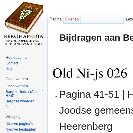
Pagina
Overleg
Lez
Bijdragen aan B
Hoofdpagina
Contact
Old Ni-js 026
Hulp
Onderwerpen
Ga naar:
navigatie
,
zoeken
Onderwerpen
Pagina 41-51 | 
Barghief Index (Archief
HKB)
Berghse woorden
Joodse gemeensc
Jaartallen
Wijzigingen
Heerenberg
Nieuwe pagina's
Nieuwe bestanden