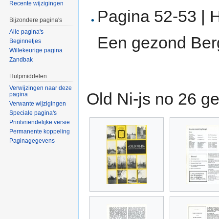
Recente wijzigingen
Pagina 52-53 | 
Bijzondere pagina's
Alle pagina's
Een gezond Ber
Beginnetjes
Willekeurige pagina
Zandbak
Hulpmiddelen
Verwijzingen naar deze
Old Ni-js no 26 
pagina
Verwante wijzigingen
Speciale pagina's
Printvriendelijke versie
Permanente koppeling
Paginagegevens