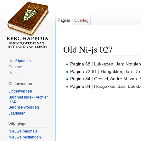
Pagina
Overleg
Old Ni-js 027
Ga naar:
navigatie
,
zoeken
Hoofdpagina
Pagina 68 | Lukkezen, Jan: Notule
Contact
Pagina 72-81 | Hoogakker, Jan: D
Hulp
Pagina 84 | Gessel, Andre M. van: 
Onderwerpen
Pagina 84 | Hoogakker, Jan: Boekb
Onderwerpen
Barghief Index (Archief
HKB)
Berghse woorden
Jaartallen
Wijzigingen
Nieuwe pagina's
Nieuwe bestanden