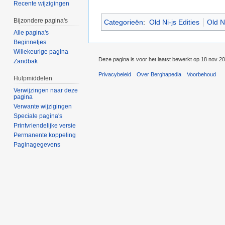
Recente wijzigingen
Bijzondere pagina's
Categorieën
:
Old Ni-js Edities
Old Ni
Alle pagina's
Beginnetjes
Willekeurige pagina
Deze pagina is voor het laatst bewerkt op 18 nov 2
Zandbak
Privacybeleid
Over Berghapedia
Voorbehoud
Hulpmiddelen
Verwijzingen naar deze
pagina
Verwante wijzigingen
Speciale pagina's
Printvriendelijke versie
Permanente koppeling
Paginagegevens