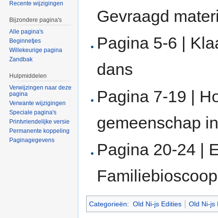
Recente wijzigingen
Gevraagd materia
Bijzondere pagina's
Alle pagina's
Pagina 5-6 | Kl
Beginnetjes
Willekeurige pagina
Zandbak
dans
Hulpmiddelen
Verwijzingen naar deze
Pagina 7-19 | H
pagina
Verwante wijzigingen
Speciale pagina's
gemeenschap in 
Printvriendelijke versie
Permanente koppeling
Paginagegevens
Pagina 20-24 | E
Familiebioscoop
Categorieën
:
Old Ni-js Edities
Old Ni-js 