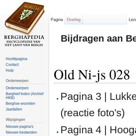
Pagina
Overleg
Lez
Bijdragen aan B
Hoofdpagina
Contact
Old Ni-js 028
Hulp
Onderwerpen
Ga naar:
navigatie
,
zoeken
Onderwerpen
Pagina 3 | Lukk
Barghief Index (Archief
HKB)
Berghse woorden
(reactie foto's)
Jaartallen
Wijzigingen
Pagina 4 | Hoog
Nieuwe pagina's
Nieuwe bestanden