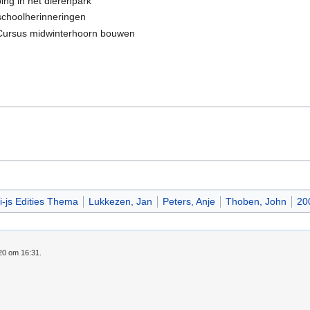
ing in het dierenpark
schoolherinneringen
 Cursus midwinterhoorn bouwen
i-js Edities Thema
Lukkezen, Jan
Peters, Anje
Thoben, John
20
020 om 16:31.