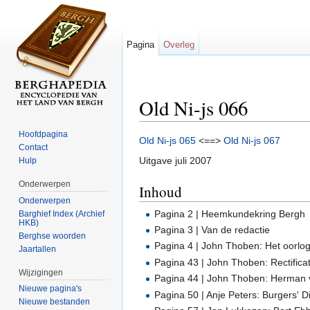
Pagina
Overleg
Old Ni-js 066
Ga naar:
navigatie
,
zoeken
Hoofdpagina
Old Ni-js 065
<==>
Old Ni-js 067
Contact
Uitgave juli 2007
Hulp
Onderwerpen
Inhoud
Onderwerpen
Pagina 2 | Heemkundekring Bergh
Barghief Index (Archief
HKB)
Pagina 3 | Van de redactie
Berghse woorden
Pagina 4 | John Thoben: Het oorl
Jaartallen
Pagina 43 | John Thoben: Rectificat
Wijzigingen
Pagina 44 | John Thoben: Herma
Nieuwe pagina's
Pagina 50 | Anje Peters: Burgers' 
Nieuwe bestanden