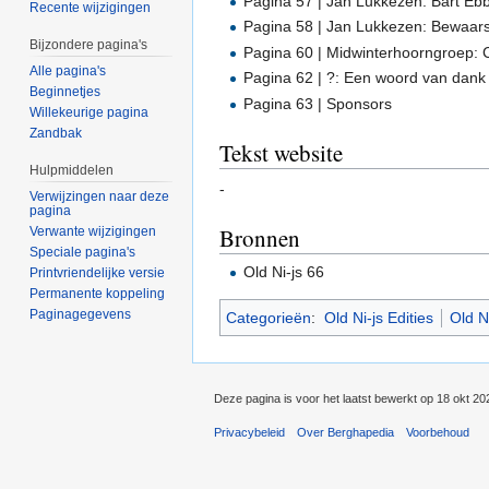
Pagina 57 | Jan Lukkezen: Bart Ebb
Recente wijzigingen
Pagina 58 | Jan Lukkezen: Bewaar
Bijzondere pagina's
Pagina 60 | Midwinterhoorngroep:
Alle pagina's
Pagina 62 | ?: Een woord van dank
Beginnetjes
Pagina 63 | Sponsors
Willekeurige pagina
Zandbak
Tekst website
Hulpmiddelen
-
Verwijzingen naar deze
pagina
Bronnen
Verwante wijzigingen
Speciale pagina's
Old Ni-js 66
Printvriendelijke versie
Permanente koppeling
Paginagegevens
Categorieën
:
Old Ni-js Edities
Old N
Deze pagina is voor het laatst bewerkt op 18 okt 2
Privacybeleid
Over Berghapedia
Voorbehoud