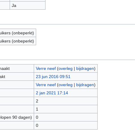
Ja
uikers (onbeperkt)
uikers (onbeperkt)
maakt
Verre neef
(
overleg
|
bijdragen
)
akt
23 jun 2016 09:51
Verre neef
(
overleg
|
bijdragen
)
2 jan 2021 17:14
2
1
elopen 90 dagen)
0
0