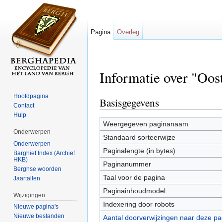
Pagina
Overleg
Informatie over "Oo
Ga naar:
navigatie
,
zoeken
Hoofdpagina
Basisgegevens
Contact
Hulp
Weergegeven paginanaam
Onderwerpen
Standaard sorteerwijze
Onderwerpen
Paginalengte (in bytes)
Barghief Index (Archief
HKB)
Paginanummer
Berghse woorden
Taal voor de pagina
Jaartallen
Paginainhoudmodel
Wijzigingen
Indexering door robots
Nieuwe pagina's
Nieuwe bestanden
Aantal doorverwijzingen naar deze pa