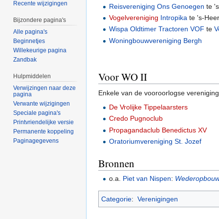
Recente wijzigingen
Reisvereniging Ons Genoegen
te '
Vogelvereniging
Intropika
te 's-Hee
Bijzondere pagina's
Wispa Oldtimer Tractoren VOF
te
V
Alle pagina's
Woningbouwvereniging Bergh
Beginnetjes
Willekeurige pagina
Zandbak
Voor WO II
Hulpmiddelen
Verwijzingen naar deze
Enkele van de vooroorlogse verenigin
pagina
Verwante wijzigingen
De Vrolijke Tippelaarsters
Speciale pagina's
Credo Pugnoclub
Printvriendelijke versie
Propagandaclub Benedictus XV
Permanente koppeling
Paginagegevens
Oratoriumvereniging St. Jozef
Bronnen
o.a.
Piet van Nispen
:
Wederopbouw 
Categorie
:
Verenigingen