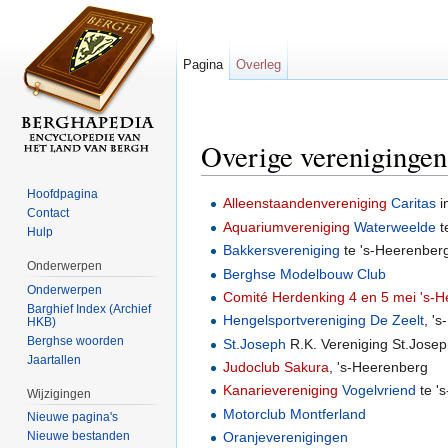
Pagina
Overleg
Overige verenigingen
Ga naar:
navigatie
,
zoeken
Hoofdpagina
Alleenstaandenvereniging
Caritas
i
Contact
Aquariumvereniging
Waterweelde
t
Hulp
Bakkersvereniging
te 's-Heerenber
Onderwerpen
Berghse Modelbouw Club
Onderwerpen
Comité Herdenking 4 en 5 mei 's-
Barghief Index (Archief
Hengelsportvereniging De Zeelt
, '
HKB)
Berghse woorden
St.Joseph
R.K. Vereniging St.Josep
Jaartallen
Judoclub Sakura
, 's-Heerenberg
Kanarievereniging
Vogelvriend
te '
Wijzigingen
Motorclub Montferland
Nieuwe pagina's
Oranjeverenigingen
Nieuwe bestanden