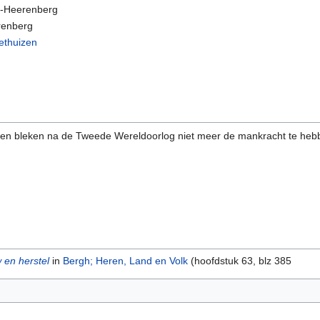
s-Heerenberg
renberg
ethuizen
gen bleken na de Tweede Wereldoorlog niet meer de mankracht te heb
en herstel
in
Bergh; Heren, Land en Volk
(hoofdstuk 63, blz 385