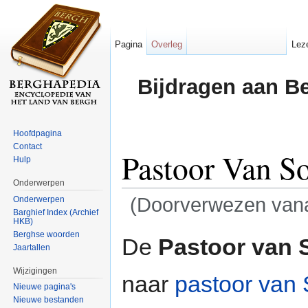
Pagina
Overleg
Lez
Bijdragen aan B
Hoofdpagina
Contact
Pastoor Van So
Hulp
Onderwerpen
(Doorverwezen van
Onderwerpen
Barghief Index (Archief
HKB)
Ga naar:
navigatie
,
zoeken
Berghse woorden
De
Pastoor van 
Jaartallen
Wijzigingen
naar
pastoor van
Nieuwe pagina's
Nieuwe bestanden