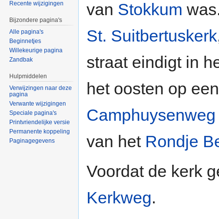
van
Stokkum
was.
Recente wijzigingen
Bijzondere pagina's
St. Suitbertuskerk
Alle pagina's
Beginnetjes
Willekeurige pagina
straat eindigt in 
Zandbak
Hulpmiddelen
het oosten op een
Verwijzingen naar deze
pagina
Verwante wijzigingen
Camphuysenweg
Speciale pagina's
Printvriendelijke versie
Permanente koppeling
van het
Rondje B
Paginagegevens
Voordat de kerk g
Kerkweg
.