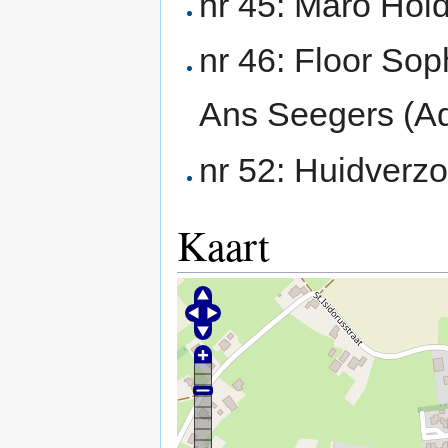
nr 45: Maro Hold
nr 46: Floor Sop
Ans Seegers (Ad
nr 52: Huidverz
Kaart