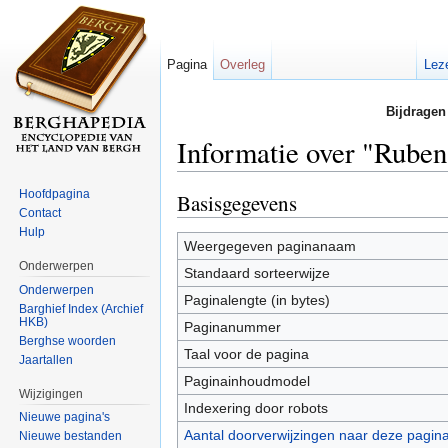
Pagina
Overleg
Lez
Bijdragen
Informatie over "Rubens
Ga naar:
navigatie
,
zoeken
Hoofdpagina
Basisgegevens
Contact
Hulp
Weergegeven paginanaam
Onderwerpen
Standaard sorteerwijze
Onderwerpen
Paginalengte (in bytes)
Barghief Index (Archief
HKB)
Paginanummer
Berghse woorden
Taal voor de pagina
Jaartallen
Paginainhoudmodel
Wijzigingen
Indexering door robots
Nieuwe pagina's
Aantal doorverwijzingen naar deze pagin
Nieuwe bestanden