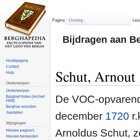
Pagina
Overleg
Lez
Bijdragen aan B
Hoofdpagina
Contact
Schut, Arnout
Hulp
Onderwerpen
Ga naar:
navigatie
,
zoeken
Onderwerpen
De VOC-opvaren
Barghief Index (Archief
HKB)
Berghse woorden
december
1720
r.
Jaartallen
Wijzigingen
Arnoldus Schut, 
Nieuwe pagina's
Nieuwe bestanden