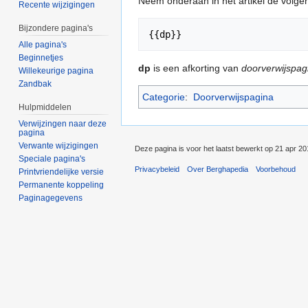
Neem onderaan in het artikel de volge
Recente wijzigingen
Bijzondere pagina's
{{dp}}
Alle pagina's
Beginnetjes
dp
is een afkorting van
doorverwijspag
Willekeurige pagina
Zandbak
Categorie
:
Doorverwijspagina
Hulpmiddelen
Verwijzingen naar deze
pagina
Verwante wijzigingen
Deze pagina is voor het laatst bewerkt op 21 apr 2
Speciale pagina's
Privacybeleid
Over Berghapedia
Voorbehoud
Printvriendelijke versie
Permanente koppeling
Paginagegevens