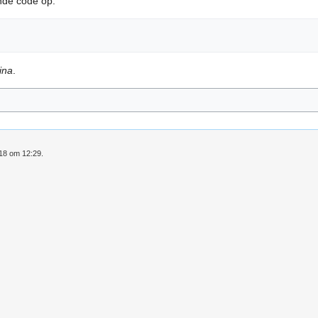
nde code op:
ina
.
018 om 12:29.