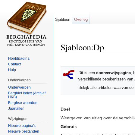
Sjabloon
Overleg
Sjabloon:Dp
Ga naar:
navigatie
,
zoeken
Hoofdpagina
Contact
Hulp
Dit is een
doorverwijspagina
, 
verschillende betekenissen van
Onderwerpen
Onderwerpen
Bekijk alle artikelen waarvan d
Barghief Index (Archief
HKB)
Berghse woorden
Jaartallen
Doel
Weergeven van uitleg over de verschil
Wijzigingen
Nieuwe pagina's
Gebruik
Nieuwe bestanden