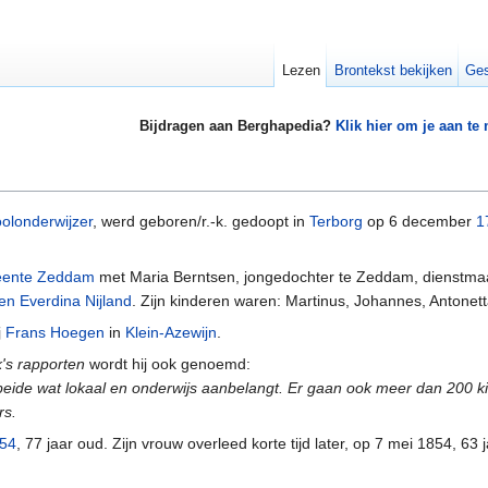
Lezen
Brontekst bekijken
Ges
Bijdragen aan Berghapedia?
Klik hier om je aan te
olonderwijzer
, werd geboren/r.-k. gedoopt in
Terborg
op 6 december
1
ente Zeddam
met Maria Berntsen, jongedochter te Zeddam, dienstma
en Everdina Nijland
. Zijn kinderen waren: Martinus, Johannes, Antone
j
Frans Hoegen
in
Klein-Azewijn
.
k's rapporten
wordt hij ook genoemd:
beide wat lokaal en onderwijs aanbelangt. Er gaan ook meer dan 200 k
rs.
54
, 77 jaar oud. Zijn vrouw overleed korte tijd later, op 7 mei 1854, 63 