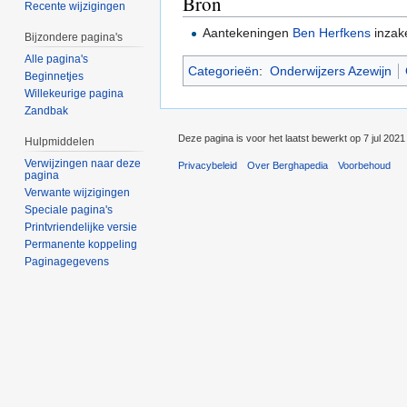
Bron
Recente wijzigingen
Aantekeningen
Ben Herfkens
inza
Bijzondere pagina's
Alle pagina's
Categorieën
:
Onderwijzers Azewijn
Beginnetjes
Willekeurige pagina
Zandbak
Deze pagina is voor het laatst bewerkt op 7 jul 202
Hulpmiddelen
Verwijzingen naar deze
Privacybeleid
Over Berghapedia
Voorbehoud
pagina
Verwante wijzigingen
Speciale pagina's
Printvriendelijke versie
Permanente koppeling
Paginagegevens