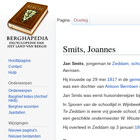
Pagina
Overleg
Smits, Joannes
Ga naar:
navigatie
,
zoeken
Hoofdpagina
Jan Smits
, jongeman te
Zeddam
,
scho
Contact
Aernsen.
Hulp
Hij trouwde op 29 mei
1817
in de
geme
Onderwerpen
was een dochter van
Antoon Berntsen 
Onderwerpen
Jan Smits was eerst huisonderwijzer bi
Barghief Index (Archief
HKB)
In
Sporen van de schooltijd in Wijnbee
Berghse woorden
Te Zeddam is eene vrij goede school, 
Jaartallen
een geschikte ondermeester W. Woute
Wijzigingen
Hij overleed in Zeddam op 3 januari
18
Nieuwe pagina's
Nieuwe bestanden