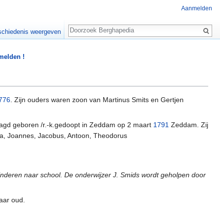
Aanmelden
Zoeken
chiedenis weergeven
 melden !
776
. Zijn ouders waren zoon van Martinus Smits en Gertjen
agd geboren /r.-k.gedoopt in Zeddam op 2 maart
1791
Zeddam. Zij
tta, Joannes, Jacobus, Antoon, Theodorus
inderen naar school. De onderwijzer J. Smids wordt geholpen door
jaar oud.