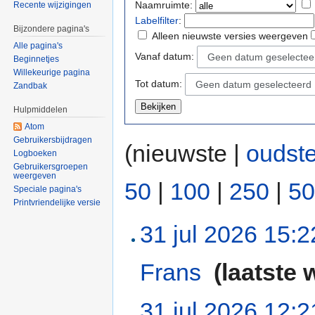
Naamruimte:
Recente wijzigingen
Labelfilter
:
Bijzondere pagina's
Alleen nieuwste versies weergeven
Alle pagina's
Vanaf datum:
Geen datum geselectee
Beginnetjes
Willekeurige pagina
Tot datum:
Geen datum geselecteerd
Zandbak
Hulpmiddelen
Atom
Gebruikersbijdragen
(nieuwste |
oudst
Logboeken
Gebruikersgroepen
weergeven
50
|
100
|
250
|
50
Speciale pagina's
Printvriendelijke versie
31 jul 2026 15:2
Frans
‎
(laatste 
31 jul 2026 12:2