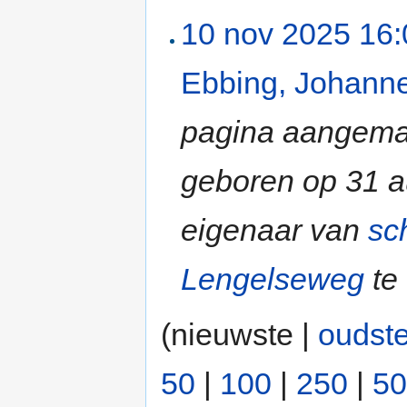
10 nov 2025 16:
Ebbing, Johanne
pagina aangema
geboren op 31 
eigenaar van
sc
Lengelseweg
te
(nieuwste |
oudst
50
|
100
|
250
|
50