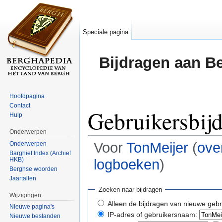
Speciale pagina
Bijdragen aan B
Hoofdpagina
Contact
Gebruikersbij
Hulp
Onderwerpen
Voor
TonMeijer
(
ove
Onderwerpen
Barghief Index (Archief
HKB)
logboeken
)
Berghse woorden
Ga naar:
navigatie
,
zoeken
Jaartallen
Zoeken naar bijdragen
Wijzigingen
Alleen de bijdragen van nieuwe gebr
Nieuwe pagina's
IP-adres of gebruikersnaam:
Nieuwe bestanden