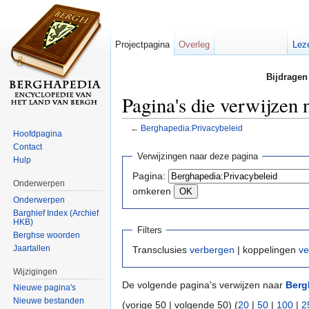
Projectpagina
Overleg
Lez
Bijdragen
Pagina's die verwijzen
←
Berghapedia:Privacybeleid
Hoofdpagina
Ga naar:
navigatie
,
zoeken
Contact
Verwijzingen naar deze pagina
Hulp
Pagina:
Onderwerpen
omkeren
Onderwerpen
Barghief Index (Archief
HKB)
Filters
Berghse woorden
Jaartallen
Transclusies
verbergen
| koppelingen
ve
Wijzigingen
De volgende pagina's verwijzen naar
Berg
Nieuwe pagina's
Nieuwe bestanden
(vorige 50 | volgende 50) (
20
|
50
|
100
|
2