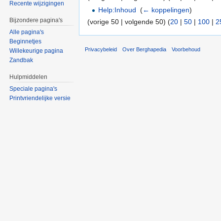
Recente wijzigingen
Help:Inhoud
‎
(
← koppelingen
)
Bijzondere pagina's
(vorige 50 | volgende 50) (
20
|
50
|
100
|
2
Alle pagina's
Beginnetjes
Privacybeleid
Over Berghapedia
Voorbehoud
Willekeurige pagina
Zandbak
Hulpmiddelen
Speciale pagina's
Printvriendelijke versie