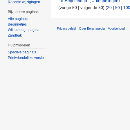
Help:Inhoud
‎
(
← koppelingen
)
Recente wijzigingen
(vorige 50 | volgende 50) (
20
|
50
|
10
Bijzondere pagina's
Alle pagina's
Beginnetjes
Privacybeleid
Over Berghapedia
Voorbehoud
Willekeurige pagina
Zandbak
Hulpmiddelen
Speciale pagina's
Printvriendelijke versie