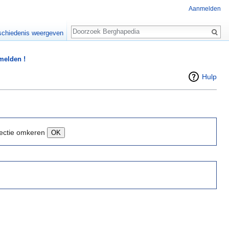
Aanmelden
Zoeken
chiedenis weergeven
 melden !
Hulp
ectie omkeren