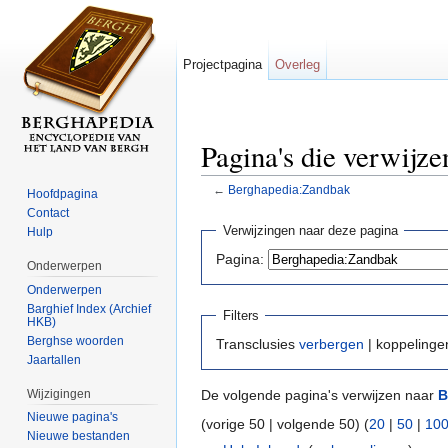
Projectpagina
Overleg
Pagina's die verwijz
←
Berghapedia:Zandbak
Hoofdpagina
Ga naar:
navigatie
,
zoeken
Contact
Verwijzingen naar deze pagina
Hulp
Pagina:
Onderwerpen
Onderwerpen
Barghief Index (Archief
Filters
HKB)
Berghse woorden
Transclusies
verbergen
| koppeling
Jaartallen
Wijzigingen
De volgende pagina's verwijzen naar
B
Nieuwe pagina's
(vorige 50 | volgende 50) (
20
|
50
|
10
Nieuwe bestanden