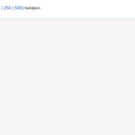
0
|
250
|
500
) bekijken.