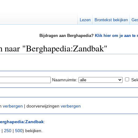
Lezen
Brontekst bekijken
Ges
Bijdragen aan Berghapedia?
Klik hier om je aan te
en naar "Berghapedia:Zandbak"
Naamruimte:
Sel
en
verbergen
| doorverwijzingen
verbergen
erghapedia:Zandbak
:
0
|
250
|
500
) bekijken.