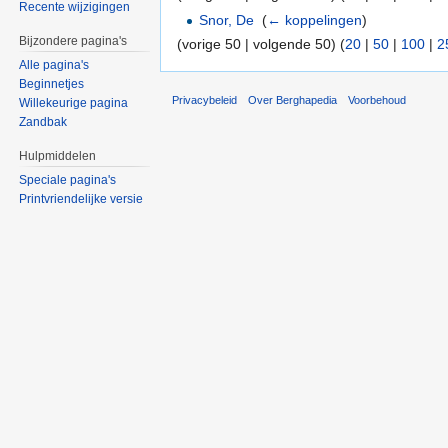
Recente wijzigingen
Snor, De
‎
(
← koppelingen
)
Bijzondere pagina's
(vorige 50 | volgende 50) (
20
|
50
|
100
|
2
Alle pagina's
Beginnetjes
Privacybeleid
Over Berghapedia
Voorbehoud
Willekeurige pagina
Zandbak
Hulpmiddelen
Speciale pagina's
Printvriendelijke versie