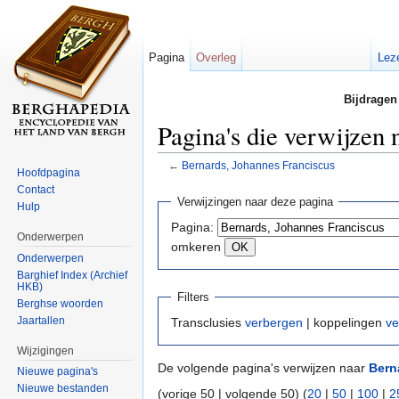
Pagina
Overleg
Lez
Bijdragen
Pagina's die verwijzen
←
Bernards, Johannes Franciscus
Hoofdpagina
Ga naar:
navigatie
,
zoeken
Contact
Verwijzingen naar deze pagina
Hulp
Pagina:
Onderwerpen
omkeren
Onderwerpen
Barghief Index (Archief
HKB)
Filters
Berghse woorden
Jaartallen
Transclusies
verbergen
| koppelingen
ve
Wijzigingen
De volgende pagina's verwijzen naar
Bern
Nieuwe pagina's
Nieuwe bestanden
(vorige 50 | volgende 50) (
20
|
50
|
100
|
2