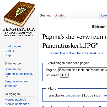
Bestand
Overleg
Lez
Bijdragen
Pagina's die verwijzen
Pancratiuskerk.JPG"
Hoofdpagina
Contact
←
Bestand:Drie klokken Pancratiuskerk.JPG
Hulp
Ga naar:
navigatie
,
zoeken
Verwijzingen naar deze pagina
Onderwerpen
Onderwerpen
Pagina:
Barghief Index (Archief
omkeren
HKB)
Berghse woorden
Jaartallen
Filters
Wijzigingen
Transclusies
verbergen
| koppelingen
ve
Nieuwe pagina's
Nieuwe bestanden