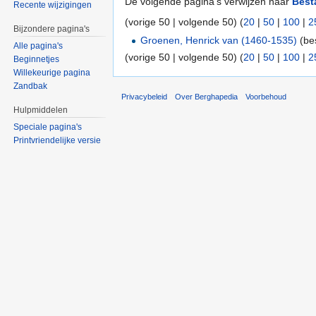
De volgende pagina's verwijzen naar
Best
Recente wijzigingen
(vorige 50 | volgende 50) (
20
|
50
|
100
|
2
Bijzondere pagina's
Groenen, Henrick van (1460-1535)
(be
Alle pagina's
(vorige 50 | volgende 50) (
20
|
50
|
100
|
2
Beginnetjes
Willekeurige pagina
Zandbak
Privacybeleid
Over Berghapedia
Voorbehoud
Hulpmiddelen
Speciale pagina's
Printvriendelijke versie