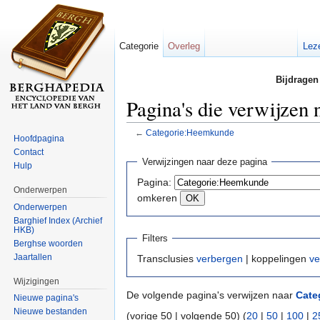
Categorie
Overleg
Lez
Bijdragen
Pagina's die verwijzen
←
Categorie:Heemkunde
Hoofdpagina
Ga naar:
navigatie
,
zoeken
Contact
Verwijzingen naar deze pagina
Hulp
Pagina:
Onderwerpen
omkeren
Onderwerpen
Barghief Index (Archief
HKB)
Filters
Berghse woorden
Jaartallen
Transclusies
verbergen
| koppelingen
ve
Wijzigingen
De volgende pagina's verwijzen naar
Cate
Nieuwe pagina's
Nieuwe bestanden
(vorige 50 | volgende 50) (
20
|
50
|
100
|
2