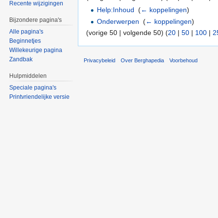
Recente wijzigingen
Help:Inhoud
‎
(
← koppelingen
)
Bijzondere pagina's
Onderwerpen
‎
(
← koppelingen
)
Alle pagina's
(vorige 50 | volgende 50) (
20
|
50
|
100
|
2
Beginnetjes
Willekeurige pagina
Zandbak
Privacybeleid
Over Berghapedia
Voorbehoud
Hulpmiddelen
Speciale pagina's
Printvriendelijke versie