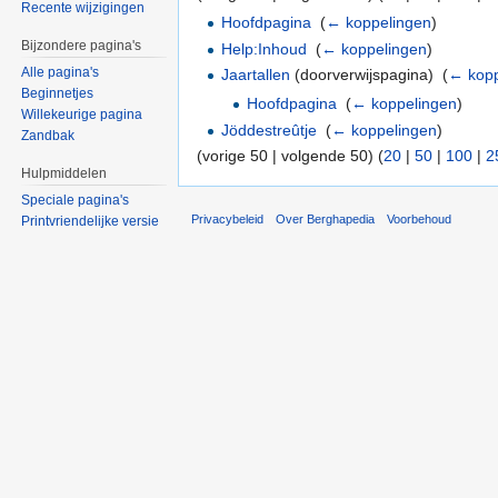
Recente wijzigingen
Hoofdpagina
‎
(
← koppelingen
)
Bijzondere pagina's
Help:Inhoud
‎
(
← koppelingen
)
Alle pagina's
Jaartallen
(doorverwijspagina) ‎
(
← kopp
Beginnetjes
Hoofdpagina
‎
(
← koppelingen
)
Willekeurige pagina
Jöddestreûtje
‎
(
← koppelingen
)
Zandbak
(vorige 50 | volgende 50) (
20
|
50
|
100
|
2
Hulpmiddelen
Speciale pagina's
Privacybeleid
Over Berghapedia
Voorbehoud
Printvriendelijke versie