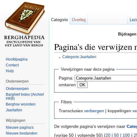
Categorie
Overleg
Lez
Bijdragen
Pagina's die verwijzen 
←
Categorie:Jaartallen
Hoofdpagina
Ga naar:
navigatie
,
zoeken
Contact
Verwijzingen naar deze pagina
Hulp
Pagina:
Onderwerpen
omkeren
Onderwerpen
Barghief Index (Archief
HKB)
Filters
Berghse woorden
Jaartallen
Transclusies
verbergen
| koppelingen
ve
Wijzigingen
De volgende pagina's verwijzen naar
Cate
Nieuwe pagina's
Nieuwe bestanden
(vorige 50 | volgende 50) (
20
|
50
|
100
|
2