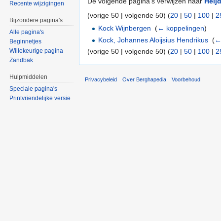
De volgende pagina's verwijzen naar
Heij
Recente wijzigingen
(vorige 50 | volgende 50) (
20
|
50
|
100
|
2
Bijzondere pagina's
Kock Wijnbergen
‎
(
← koppelingen
)
Alle pagina's
Kock, Johannes Aloijsius Hendrikus
‎
(
←
Beginnetjes
(vorige 50 | volgende 50) (
20
|
50
|
100
|
2
Willekeurige pagina
Zandbak
Hulpmiddelen
Privacybeleid
Over Berghapedia
Voorbehoud
Speciale pagina's
Printvriendelijke versie