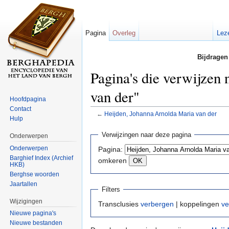
Pagina
Overleg
Lez
Bijdragen
Pagina's die verwijzen
van der"
Hoofdpagina
Contact
←
Heijden, Johanna Arnolda Maria van der
Hulp
Ga naar:
navigatie
,
zoeken
Verwijzingen naar deze pagina
Onderwerpen
Onderwerpen
Pagina:
Barghief Index (Archief
omkeren
HKB)
Berghse woorden
Jaartallen
Filters
Wijzigingen
Transclusies
verbergen
| koppelingen
ve
Nieuwe pagina's
Nieuwe bestanden