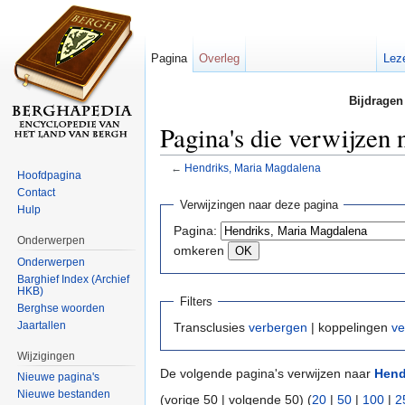
Pagina
Overleg
Lez
Bijdragen
Pagina's die verwijzen
←
Hendriks, Maria Magdalena
Hoofdpagina
Ga naar:
navigatie
,
zoeken
Contact
Verwijzingen naar deze pagina
Hulp
Pagina:
Onderwerpen
omkeren
Onderwerpen
Barghief Index (Archief
HKB)
Filters
Berghse woorden
Jaartallen
Transclusies
verbergen
| koppelingen
ve
Wijzigingen
De volgende pagina's verwijzen naar
Hend
Nieuwe pagina's
Nieuwe bestanden
(vorige 50 | volgende 50) (
20
|
50
|
100
|
2