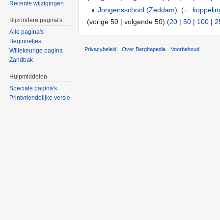
Recente wijzigingen
Jongensschool (Zeddam)
‎
(
← koppelin
Bijzondere pagina's
(vorige 50 | volgende 50) (
20
|
50
|
100
|
2
Alle pagina's
Beginnetjes
Privacybeleid
Over Berghapedia
Voorbehoud
Willekeurige pagina
Zandbak
Hulpmiddelen
Speciale pagina's
Printvriendelijke versie