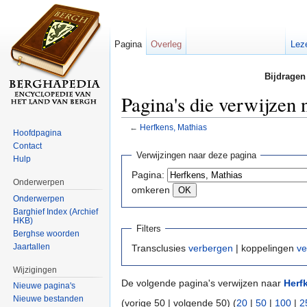
Pagina
Overleg
Lez
Bijdragen
Pagina's die verwijzen
←
Herfkens, Mathias
Hoofdpagina
Ga naar:
navigatie
,
zoeken
Contact
Verwijzingen naar deze pagina
Hulp
Pagina:
Onderwerpen
omkeren
Onderwerpen
Barghief Index (Archief
HKB)
Filters
Berghse woorden
Jaartallen
Transclusies
verbergen
| koppelingen
ve
Wijzigingen
De volgende pagina's verwijzen naar
Herf
Nieuwe pagina's
Nieuwe bestanden
(vorige 50 | volgende 50) (
20
|
50
|
100
|
2