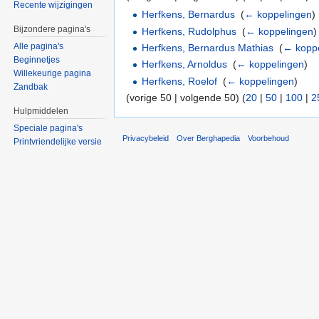
Recente wijzigingen
Herfkens, Bernardus
‎
(
← koppelingen
)
Bijzondere pagina's
Herfkens, Rudolphus
‎
(
← koppelingen
)
Alle pagina's
Herfkens, Bernardus Mathias
‎
(
← kopp
Beginnetjes
Herfkens, Arnoldus
‎
(
← koppelingen
)
Willekeurige pagina
Herfkens, Roelof
‎
(
← koppelingen
)
Zandbak
(vorige 50 | volgende 50) (
20
|
50
|
100
|
2
Hulpmiddelen
Speciale pagina's
Privacybeleid
Over Berghapedia
Voorbehoud
Printvriendelijke versie