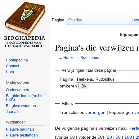
Pagina
Overleg
Lez
Bijdragen
Pagina's die verwijzen
←
Herfkens, Rudolphus
Hoofdpagina
Ga naar:
navigatie
,
zoeken
Contact
Verwijzingen naar deze pagina
Hulp
Pagina:
Onderwerpen
omkeren
Onderwerpen
Barghief Index (Archief
HKB)
Filters
Berghse woorden
Jaartallen
Transclusies
verbergen
| koppelingen
ve
Wijzigingen
De volgende pagina's verwijzen naar
Herf
Nieuwe pagina's
Nieuwe bestanden
(vorige 50 | volgende 50) (
20
|
50
|
100
|
2