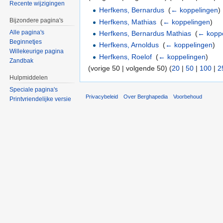
Recente wijzigingen
Herfkens, Bernardus
‎
(
← koppelingen
)
Bijzondere pagina's
Herfkens, Mathias
‎
(
← koppelingen
)
Alle pagina's
Herfkens, Bernardus Mathias
‎
(
← kopp
Beginnetjes
Herfkens, Arnoldus
‎
(
← koppelingen
)
Willekeurige pagina
Herfkens, Roelof
‎
(
← koppelingen
)
Zandbak
(vorige 50 | volgende 50) (
20
|
50
|
100
|
2
Hulpmiddelen
Speciale pagina's
Privacybeleid
Over Berghapedia
Voorbehoud
Printvriendelijke versie