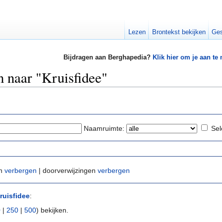
Lezen
Brontekst bekijken
Ges
Bijdragen aan Berghapedia?
Klik hier om je aan te
n naar "Kruisfidee"
Naamruimte:
Sel
en
verbergen
| doorverwijzingen
verbergen
ruisfidee
:
0
|
250
|
500
) bekijken.