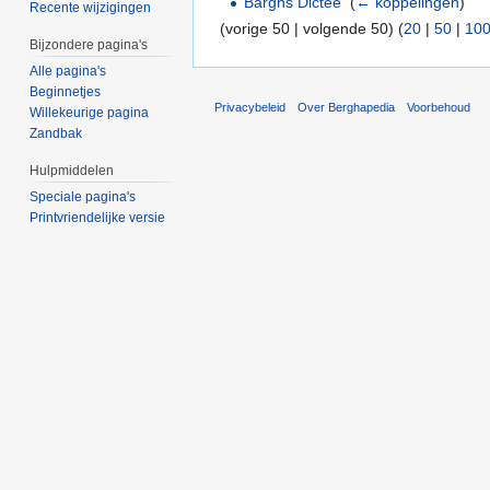
Barghs Dictee
‎
(
← koppelingen
)
Recente wijzigingen
(vorige 50 | volgende 50) (
20
|
50
|
10
Bijzondere pagina's
Alle pagina's
Beginnetjes
Privacybeleid
Over Berghapedia
Voorbehoud
Willekeurige pagina
Zandbak
Hulpmiddelen
Speciale pagina's
Printvriendelijke versie