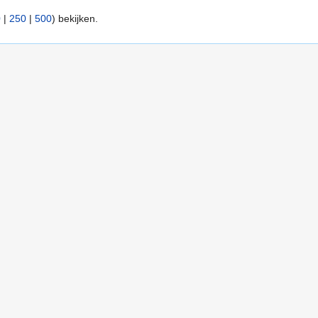
0
|
250
|
500
) bekijken.