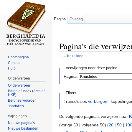
Pagina
Overleg
Pagina's die verwijze
←
Kruisfidee
Hoofdpagina
Ga naar:
navigatie
,
zoeken
Contact
Verwijzingen naar deze pagina
Hulp
Pagina:
Onderwerpen
Onderwerpen
Barghief Index (Archief
Filters
HKB)
Berghse woorden
Transclusies
verbergen
| koppeling
Jaartallen
Wijzigingen
De volgende pagina's verwijzen naar
K
Nieuwe pagina's
(vorige 50 | volgende 50) (
20
|
50
|
10
Nieuwe bestanden