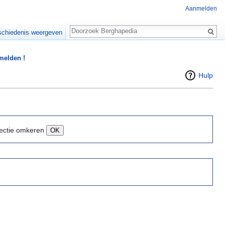
Aanmelden
Zoeken
chiedenis weergeven
 melden !
Hulp
ectie omkeren