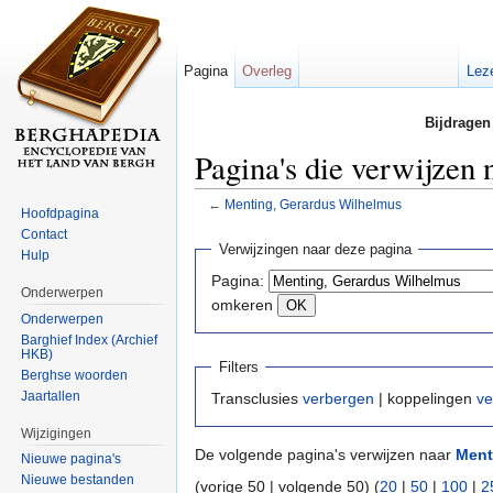
Pagina
Overleg
Lez
Bijdragen
Pagina's die verwijzen
←
Menting, Gerardus Wilhelmus
Hoofdpagina
Ga naar:
navigatie
,
zoeken
Contact
Verwijzingen naar deze pagina
Hulp
Pagina:
Onderwerpen
omkeren
Onderwerpen
Barghief Index (Archief
HKB)
Filters
Berghse woorden
Jaartallen
Transclusies
verbergen
| koppelingen
ve
Wijzigingen
De volgende pagina's verwijzen naar
Ment
Nieuwe pagina's
Nieuwe bestanden
(vorige 50 | volgende 50) (
20
|
50
|
100
|
2