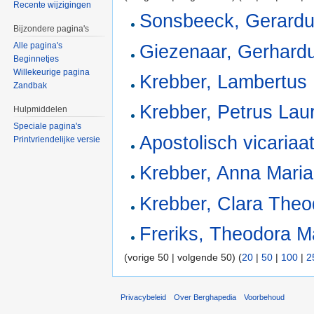
Recente wijzigingen
Sonsbeeck, Gerardu
Bijzondere pagina's
Alle pagina's
Giezenaar, Gerhard
Beginnetjes
Willekeurige pagina
Krebber, Lambertus
Zandbak
Krebber, Petrus Lau
Hulpmiddelen
Speciale pagina's
Apostolisch vicariaa
Printvriendelijke versie
Krebber, Anna Mari
Krebber, Clara Theo
Freriks, Theodora M
(vorige 50 | volgende 50) (
20
|
50
|
100
|
2
Privacybeleid
Over Berghapedia
Voorbehoud