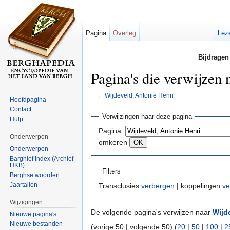
Pagina
Overleg
Lez
Bijdragen
Pagina's die verwijzen
←
Wijdeveld, Antonie Henri
Hoofdpagina
Ga naar:
navigatie
,
zoeken
Contact
Verwijzingen naar deze pagina
Hulp
Pagina:
Onderwerpen
omkeren
Onderwerpen
Barghief Index (Archief
HKB)
Filters
Berghse woorden
Jaartallen
Transclusies
verbergen
| koppelingen
ve
Wijzigingen
De volgende pagina's verwijzen naar
Wijd
Nieuwe pagina's
Nieuwe bestanden
(vorige 50 | volgende 50) (
20
|
50
|
100
|
2