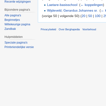
Recente wijzigingen
Laetare-basisschool
‎
(
← koppelingen
)
Bijzondere pagina's
Wijdeveld, Gerardus Johannes sr.
‎
(
← 
Alle pagina's
(vorige 50 | volgende 50) (
20
|
50
|
100
|
2
Beginnetjes
Willekeurige pagina
Zandbak
Privacybeleid
Over Berghapedia
Voorbehoud
Hulpmiddelen
Speciale pagina's
Printvriendelijke versie