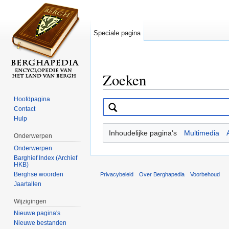
Speciale pagina
Zoeken
Ga naar:
navigatie
,
zoeken
Hoofdpagina
Contact
Hulp
Inhoudelijke pagina's
Multimedia
Onderwerpen
Onderwerpen
Barghief Index (Archief
HKB)
Berghse woorden
Privacybeleid
Over Berghapedia
Voorbehoud
Jaartallen
Wijzigingen
Nieuwe pagina's
Nieuwe bestanden