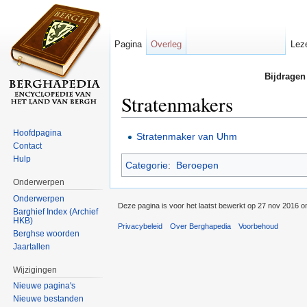
Pagina
Overleg
Lez
Bijdragen
Stratenmakers
Ga naar:
navigatie
,
zoeken
Hoofdpagina
Stratenmaker van Uhm
Contact
Hulp
Categorie
:
Beroepen
Onderwerpen
Onderwerpen
Deze pagina is voor het laatst bewerkt op 27 nov 2016 o
Barghief Index (Archief
HKB)
Privacybeleid
Over Berghapedia
Voorbehoud
Berghse woorden
Jaartallen
Wijzigingen
Nieuwe pagina's
Nieuwe bestanden