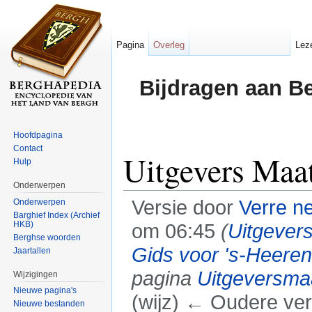
Pagina
Overleg
Lez
Bijdragen aan B
Hoofdpagina
Contact
Uitgevers Maat
Hulp
Onderwerpen
Versie door
Verre n
Onderwerpen
Barghief Index (Archief
HKB)
om 06:45
(
Uitgevers
Berghse woorden
Gids voor 's-Heeren
Jaartallen
pagina
Uitgeversmaa
Wijzigingen
Nieuwe pagina's
(wijz) ← Oudere vers
Nieuwe bestanden