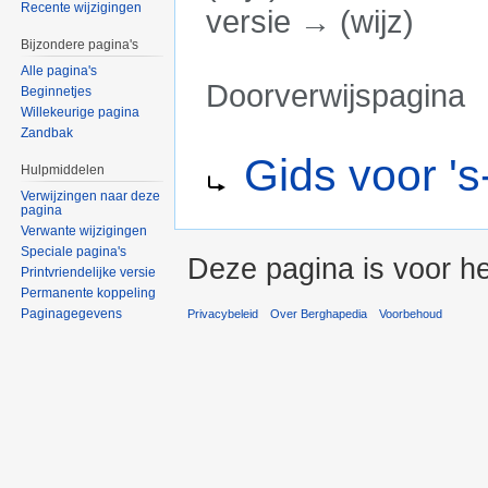
Recente wijzigingen
versie → (wijz)
Bijzondere pagina's
Alle pagina's
Doorverwijspagina
Beginnetjes
Willekeurige pagina
Ga naar:
navigatie
,
zoeken
Zandbak
Doorverwijzing naar:
Gids voor '
Hulpmiddelen
Verwijzingen naar deze
pagina
Verwante wijzigingen
Speciale pagina's
Deze pagina is voor he
Printvriendelijke versie
Permanente koppeling
Paginagegevens
Privacybeleid
Over Berghapedia
Voorbehoud