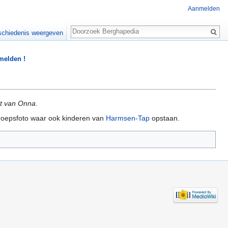
Aanmelden
Zoeken
chiedenis weergeven
 melden !
it van Onna
.
groepsfoto waar ook kinderen van
Harmsen-Tap
opstaan.