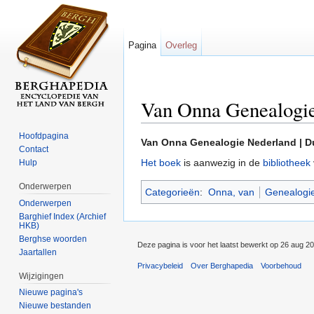
Pagina
Overleg
Van Onna Genealogie
Ga naar:
navigatie
,
zoeken
Hoofdpagina
Van Onna Genealogie Nederland | D
Contact
Het boek
is aanwezig in de
bibliotheek
Hulp
Onderwerpen
Categorieën
:
Onna, van
Genealogi
Onderwerpen
Barghief Index (Archief
HKB)
Berghse woorden
Deze pagina is voor het laatst bewerkt op 26 aug 2
Jaartallen
Privacybeleid
Over Berghapedia
Voorbehoud
Wijzigingen
Nieuwe pagina's
Nieuwe bestanden