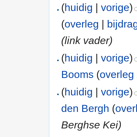
(
huidig
|
vorige
)
(
overleg
|
bijdra
(link vader)
(
huidig
|
vorige
)
Booms
(
overleg
(
huidig
|
vorige
)
den Bergh
(
over
Berghse Kei)