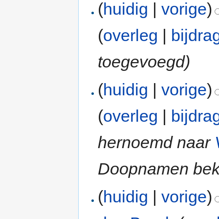
(
huidig
|
vorige
)
(
overleg
|
bijdra
toegevoegd)
(
huidig
|
vorige
)
(
overleg
|
bijdra
hernoemd naar
Doopnamen bek
(
huidig
|
vorige
)