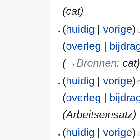
(cat)
(
huidig
|
vorige
)
(
overleg
|
bijdra
(
→
Bronnen:
cat
(
huidig
|
vorige
)
(
overleg
|
bijdra
(Arbeitseinsatz)
(
huidig
|
vorige
)