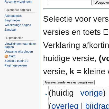
Recente wijzigingen
Bijzondere pagina's
Selectie voor vers
Alle pagina's
Beginnetjes
Willekeurige pagina
versies en toets
Zandbak
Hulpmiddelen
Verklaring afkort
Verwijzingen naar deze
pagina
Verwante wijzigingen
huidige versie,
(v
Atom
Speciale pagina's
Paginagegevens
versie,
k
= kleine 
(huidig |
vorige
)
(
overleg
|
bijdra