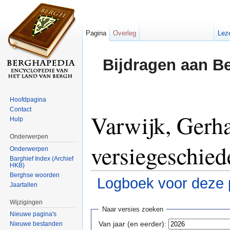
Pagina
Overleg
Lez
Bijdragen aan B
Hoofdpagina
Contact
Varwijk, Gerh
Hulp
Onderwerpen
versiegeschied
Onderwerpen
Barghief Index (Archief
HKB)
Berghse woorden
Logboek voor deze 
Jaartallen
Ga naar:
navigatie
,
zoeken
Wijzigingen
Naar versies zoeken
Nieuwe pagina's
Van jaar (en eerder):
Nieuwe bestanden