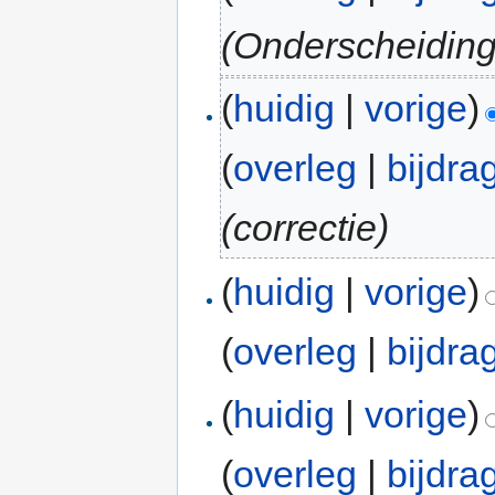
(Onderscheidin
(
huidig
|
vorige
)
(
overleg
|
bijdra
(correctie)
(
huidig
|
vorige
)
(
overleg
|
bijdra
(
huidig
|
vorige
)
(
overleg
|
bijdra