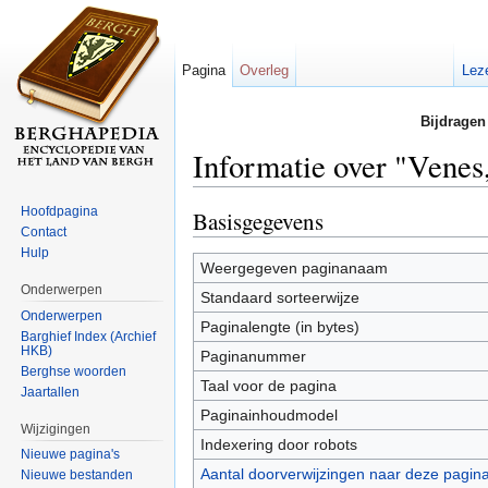
Pagina
Overleg
Lez
Bijdragen
Informatie over "Venes
Ga naar:
navigatie
,
zoeken
Hoofdpagina
Basisgegevens
Contact
Hulp
Weergegeven paginanaam
Onderwerpen
Standaard sorteerwijze
Onderwerpen
Paginalengte (in bytes)
Barghief Index (Archief
HKB)
Paginanummer
Berghse woorden
Taal voor de pagina
Jaartallen
Paginainhoudmodel
Wijzigingen
Indexering door robots
Nieuwe pagina's
Aantal doorverwijzingen naar deze pagin
Nieuwe bestanden