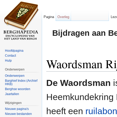
Pagina
Overleg
Lez
Bijdragen aan B
Hoofdpagina
Contact
Waordsman Ri
Hulp
Onderwerpen
Ga naar:
navigatie
,
zoeken
Onderwerpen
De Waordsman
i
Barghief Index (Archief
HKB)
Berghse woorden
Heemkundekring 
Jaartallen
Wijzigingen
heeft een
ruilabo
Nieuwe pagina's
Nieuwe bestanden