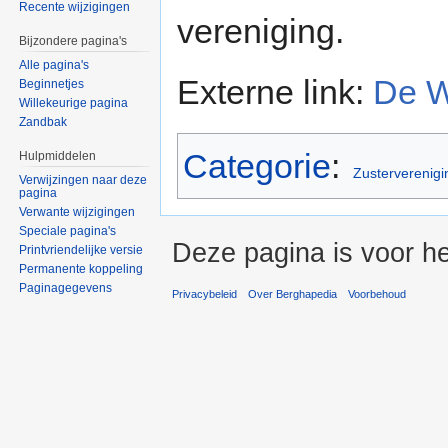
Recente wijzigingen
vereniging.
Bijzondere pagina's
Alle pagina's
Externe link:
De 
Beginnetjes
Willekeurige pagina
Zandbak
Categorie
:
Hulpmiddelen
Zusterverenig
Verwijzingen naar deze
pagina
Verwante wijzigingen
Speciale pagina's
Deze pagina is voor he
Printvriendelijke versie
Permanente koppeling
Paginagegevens
Privacybeleid
Over Berghapedia
Voorbehoud