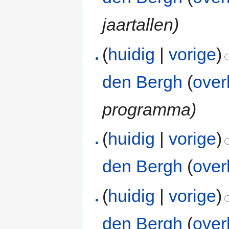
jaartallen)
(
huidig
|
vorige
)
den Bergh
(
over
programma)
(
huidig
|
vorige
)
den Bergh
(
over
(
huidig
|
vorige
)
den Bergh
(
over