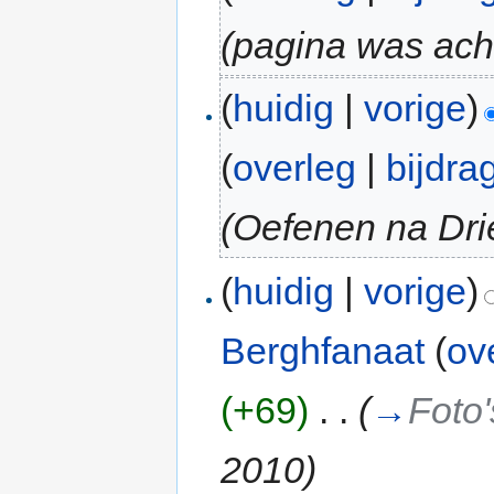
(pagina was ach
(
huidig
|
vorige
)
(
overleg
|
bijdra
(Oefenen na Dri
(
huidig
|
vorige
)
Berghfanaat
(
ov
(+69)
‎
. .
(
→
Foto
2010
)