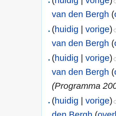
(
huidig
|
vorige
)
van den Bergh
(
(
huidig
|
vorige
)
van den Bergh
(
(
huidig
|
vorige
)
van den Bergh
(
(Programma 200
(
huidig
|
vorige
)
den Bergh
(
over