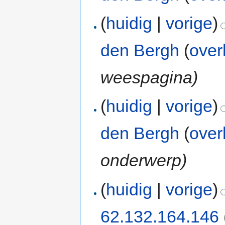
(
huidig
|
vorige
)
den Bergh
(
over
weespagina)
(
huidig
|
vorige
)
den Bergh
(
over
onderwerp)
(
huidig
|
vorige
)
62.132.164.146