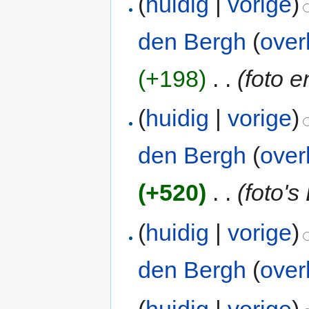
(
huidig
|
vorige
)
den Bergh
(
over
(+198)
‎
. .
(foto e
(
huidig
|
vorige
)
den Bergh
(
over
(+520)
‎
. .
(foto's
(
huidig
|
vorige
)
den Bergh
(
over