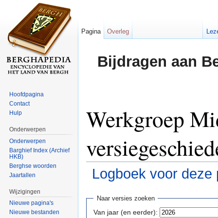
Pagina
Overleg
Lez
Bijdragen aan B
Hoofdpagina
Contact
Werkgroep Mi
Hulp
Onderwerpen
versiegeschied
Onderwerpen
Barghief Index (Archief
HKB)
Berghse woorden
Logboek voor deze 
Jaartallen
Ga naar:
navigatie
,
zoeken
Wijzigingen
Naar versies zoeken
Nieuwe pagina's
Van jaar (en eerder):
Nieuwe bestanden