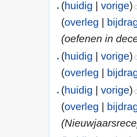
(
huidig
|
vorige
)
(
overleg
|
bijdra
(oefenen in dec
(
huidig
|
vorige
)
(
overleg
|
bijdra
(
huidig
|
vorige
)
(
overleg
|
bijdra
(Nieuwjaarsrece