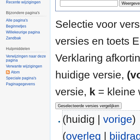
Recente wijzigingen
Bijzondere pagina's
Selectie voor vers
Alle pagina's
Beginnetjes
Willekeurige pagina
versies en toets
Zandbak
Hulpmiddelen
Verklaring afkort
Verwijzingen naar deze
pagina
Verwante wijzigingen
huidige versie,
(v
Atom
Speciale pagina's
Paginagegevens
versie,
k
= kleine 
(huidig |
vorige
)
(
overleg
|
bijdra