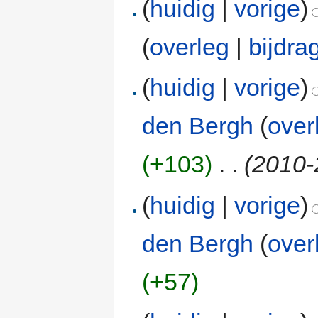
(
huidig
|
vorige
)
(
overleg
|
bijdra
(
huidig
|
vorige
)
den Bergh
(
over
(+103)
‎
. .
(2010-
(
huidig
|
vorige
)
den Bergh
(
over
(+57)