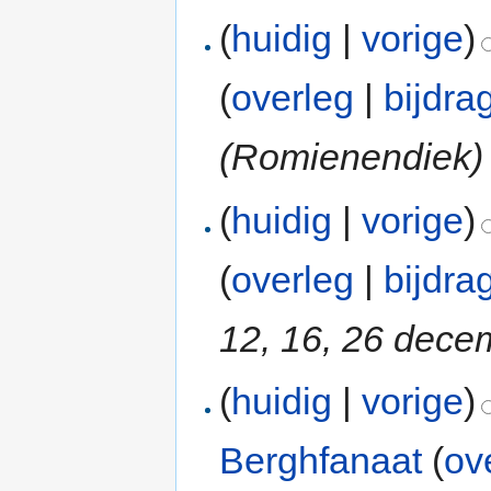
(
huidig
|
vorige
)
(
overleg
|
bijdra
(Romienendiek)
(
huidig
|
vorige
)
(
overleg
|
bijdra
12, 16, 26 dece
(
huidig
|
vorige
)
Berghfanaat
(
ov