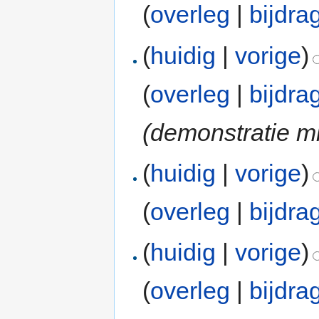
(
overleg
|
bijdra
(
huidig
|
vorige
)
(
overleg
|
bijdra
(demonstratie m
(
huidig
|
vorige
)
(
overleg
|
bijdra
(
huidig
|
vorige
)
(
overleg
|
bijdra