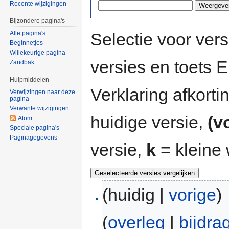
Recente wijzigingen
Bijzondere pagina's
Selectie voor vers
Alle pagina's
Beginnetjes
Willekeurige pagina
versies en toets
Zandbak
Hulpmiddelen
Verklaring afkort
Verwijzingen naar deze
pagina
Verwante wijzigingen
huidige versie,
(v
Atom
Speciale pagina's
Paginagegevens
versie,
k
= kleine 
(huidig |
vorige
)
(
overleg
|
bijdra