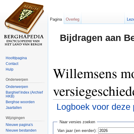
Pagina
Overleg
Lez
Bijdragen aan B
Hoofdpagina
Contact
Willemsens mo
Hulp
Onderwerpen
versiegeschied
Onderwerpen
Barghief Index (Archief
HKB)
Berghse woorden
Logboek voor deze 
Jaartallen
Ga naar:
navigatie
,
zoeken
Wijzigingen
Naar versies zoeken
Nieuwe pagina's
Van jaar (en eerder):
Nieuwe bestanden