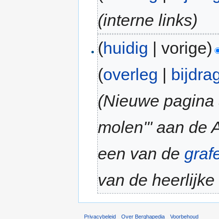
(interne links)
(
huidig
| vorige)
(
overleg
|
bijdra
(Nieuwe pagina 
molen''' aan de
een van de
graf
van de heerlijk
Privacybeleid
Over Berghapedia
Voorbehoud