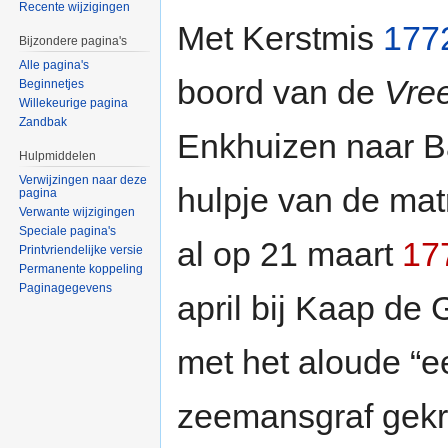
Recente wijzigingen
Met Kerstmis
177
Bijzondere pagina's
Alle pagina's
boord van de
Vre
Beginnetjes
Willekeurige pagina
Zandbak
Enkhuizen naar B
Hulpmiddelen
Verwijzingen naar deze
hulpje van de ma
pagina
Verwante wijzigingen
Speciale pagina's
al op 21 maart
17
Printvriendelijke versie
Permanente koppeling
Paginagegevens
april bij Kaap de
met het aloude “e
zeemansgraf gek