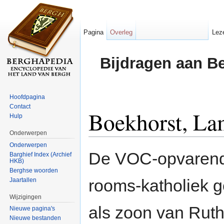
Pagina
Overleg
Lez
Bijdragen aan B
Hoofdpagina
Contact
Boekhorst, La
Hulp
Onderwerpen
Ga naar:
navigatie
,
zoeken
Onderwerpen
De VOC-opvaren
Barghief Index (Archief
HKB)
Berghse woorden
rooms-katholiek 
Jaartallen
Wijzigingen
als zoon van Ruth
Nieuwe pagina's
Nieuwe bestanden