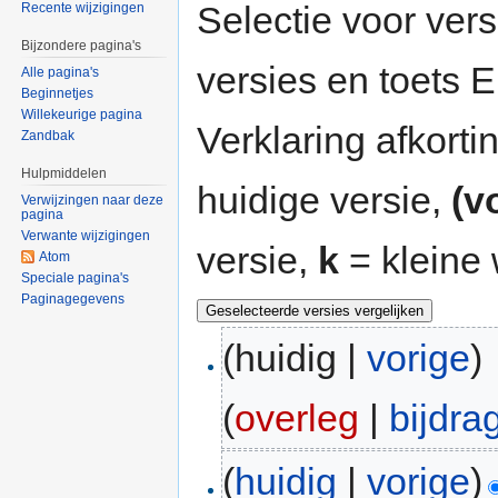
Selectie voor vers
Recente wijzigingen
Bijzondere pagina's
versies en toets
Alle pagina's
Beginnetjes
Willekeurige pagina
Verklaring afkort
Zandbak
Hulpmiddelen
huidige versie,
(v
Verwijzingen naar deze
pagina
Verwante wijzigingen
versie,
k
= kleine 
Atom
Speciale pagina's
Paginagegevens
(huidig |
vorige
)
(
overleg
|
bijdra
(
huidig
|
vorige
)