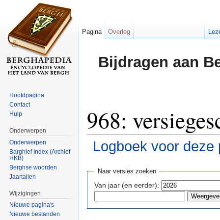
Pagina
Overleg
Lez
Bijdragen aan B
Hoofdpagina
Contact
968: versieges
Hulp
Onderwerpen
Logboek voor deze 
Onderwerpen
Barghief Index (Archief
HKB)
Ga naar:
navigatie
,
zoeken
Berghse woorden
Naar versies zoeken
Jaartallen
Van jaar (en eerder):
Wijzigingen
Nieuwe pagina's
Nieuwe bestanden