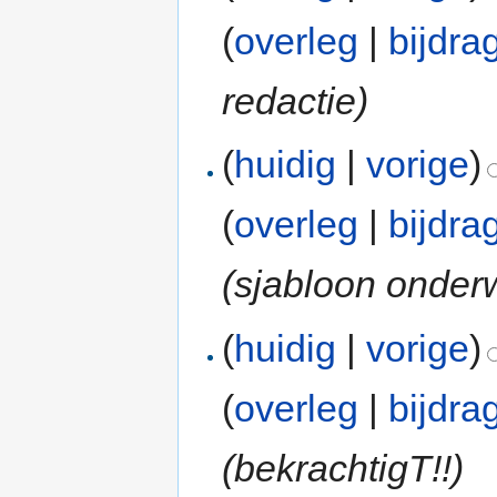
(
overleg
|
bijdra
redactie)
(
huidig
|
vorige
)
(
overleg
|
bijdra
(sjabloon onder
(
huidig
|
vorige
)
(
overleg
|
bijdra
(bekrachtigT!!)