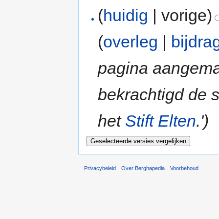
(
huidig
| vorige)
(
overleg
|
bijdra
pagina aangemaak
bekrachtigd de 
het
Stift Elten
.')
Privacybeleid
Over Berghapedia
Voorbehoud