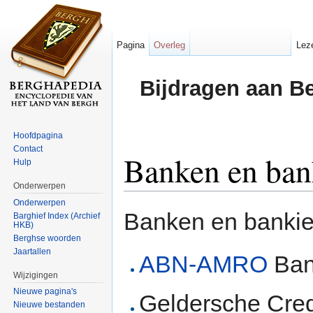
Pagina
Overleg
Lez
Bijdragen aan B
Hoofdpagina
Contact
Banken en ban
Hulp
Onderwerpen
Ga naar:
navigatie
,
zoeken
Onderwerpen
Banken en bankie
Barghief Index (Archief
HKB)
Berghse woorden
Jaartallen
ABN-AMRO
Ba
Wijzigingen
Nieuwe pagina's
Geldersche Cred
Nieuwe bestanden