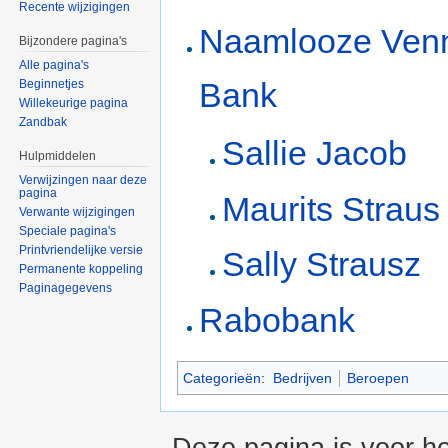
Recente wijzigingen
Naamlooze Venn
Bijzondere pagina's
Alle pagina's
Bank
Beginnetjes
Willekeurige pagina
Zandbak
Sallie Jacob
Hulpmiddelen
Verwijzingen naar deze
pagina
Maurits Straus
Verwante wijzigingen
Speciale pagina's
Printvriendelijke versie
Sally Strausz
Permanente koppeling
Paginagegevens
Rabobank
Categorieën
:
Bedrijven
Beroepen
Deze pagina is voor he