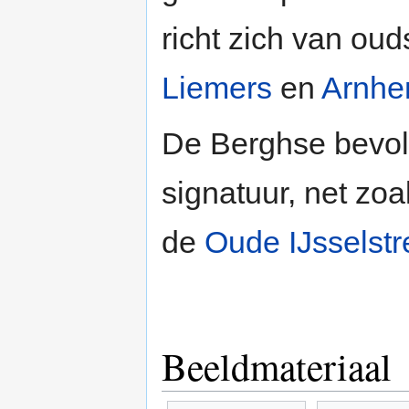
richt zich van ou
Liemers
en
Arnh
De Berghse bevolk
signatuur, net zo
de
Oude IJsselstr
Beeldmateriaal