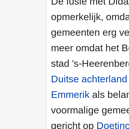
De fusie met Did
opmerkelijk, omda
gemeenten erg ver
meer omdat het B
stad 's-Heerenberg
Duitse achterland
Emmerik
als belan
voormalige gemeen
gericht op
Doetin