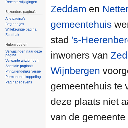
Recente wijzigingen
Zeddam
en
Nette
Bijzondere pagina's
Alle pagina's
gemeentehuis
wer
Beginnetjes
Willekeurige pagina
Zandbak
stad
's-Heerenber
Hulpmiddelen
Verwijzingen naar deze
inwoners van
Ze
pagina
Verwante wijzigingen
Speciale pagina's
Wijnbergen
voorge
Printvriendelijke versie
Permanente koppeling
Paginagegevens
gemeentehuis te 
deze plaats niet 
van de gemeente li