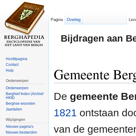
Pagina
Overleg
Lez
Bijdragen aan B
Hoofdpagina
Contact
Gemeente Ber
Hulp
Onderwerpen
Ga naar:
navigatie
,
zoeken
Onderwerpen
‎De
gemeente Be
Barghief Index (Archief
HKB)
Berghse woorden
1821
ontstaan do
Jaartallen
Wijzigingen
van de gemeent
Nieuwe pagina's
Nieuwe bestanden