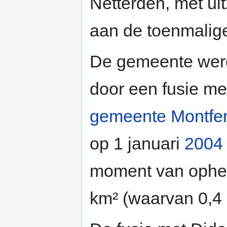
Netterden, met ui
aan de toenmali
De gemeente werd
door een fusie m
gemeente Montfe
op 1 januari
2004
moment van ophef
km² (waarvan 0,4