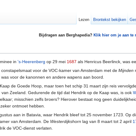
Lezen
Brontekst bekijken
Ges
Bijdragen aan Berghapedia?
Klik hier om je aan te
ominee in
's-Heerenberg
op 29 mei
1687
als Henricus Beerlinck, was e
 constapelsmaat voor de VOC-kamer van Amsterdam met de
Mijnden
n
jk was voor de kanonnen en andere wapens aan boord.
Kaap de Goede Hoop, maar toen het schip 31 maart zijn reis vervolgde, 
an Zeeland. Gedurende de tijd dat Hendrik op de Kaap was, is ook
W
elkaar; misschien zelfs broers? Hierover bestaat nog geen duidelijkheid
s zeker ontmoet hebben.
stus aan in Batavia, waar Hendrik bleef tot 25 november 1723. Op d
amer van Amsterdam. De
Westerdijkshorn
lag van 8 maart tot 2 april
1
rik de VOC-dienst verlaten.