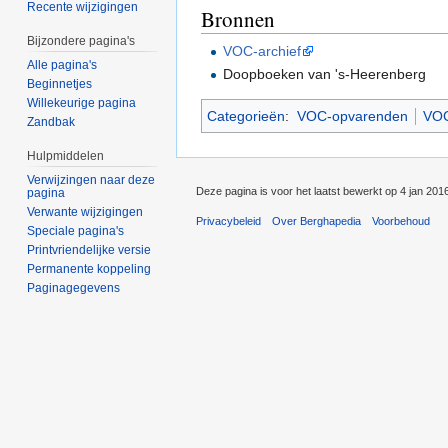
Recente wijzigingen
Bronnen
Bijzondere pagina's
VOC-archief
Alle pagina's
Doopboeken van 's-Heerenberg
Beginnetjes
Willekeurige pagina
Categorieën
:
VOC-opvarenden
VOC
Zandbak
Hulpmiddelen
Verwijzingen naar deze
Deze pagina is voor het laatst bewerkt op 4 jan 201
pagina
Verwante wijzigingen
Privacybeleid
Over Berghapedia
Voorbehoud
Speciale pagina's
Printvriendelijke versie
Permanente koppeling
Paginagegevens