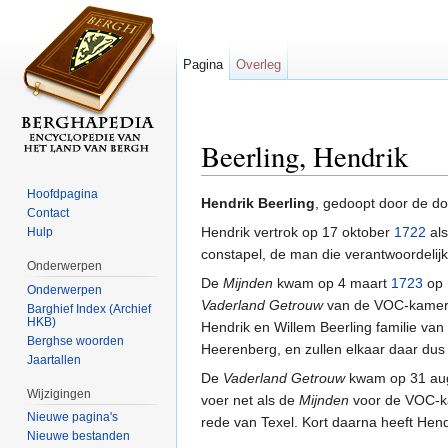
Pagina
Overleg
Beerling, Hendrik
Ga naar:
navigatie
,
zoeken
Hoofdpagina
Hendrik Beerling
, gedoopt door de d
Contact
Hendrik vertrok op 17 oktober
1722
als
Hulp
constapel, de man die verantwoordeli
Onderwerpen
De
Mijnden
kwam op 4 maart
1723
op 
Onderwerpen
Vaderland Getrouw
van de VOC-kamer v
Barghief Index (Archief
HKB)
Hendrik en Willem Beerling familie van 
Berghse woorden
Heerenberg, en zullen elkaar daar du
Jaartallen
De
Vaderland Getrouw
kwam op 31 augu
Wijzigingen
voer net als de
Mijnden
voor de VOC-k
Nieuwe pagina's
rede van Texel. Kort daarna heeft Hend
Nieuwe bestanden