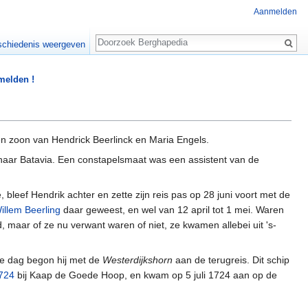
Aanmelden
Zoeken
chiedenis weergeven
 melden !
en zoon van Hendrick Beerlinck en Maria Engels.
aar Batavia. Een constapelsmaat was een assistent van de
bleef Hendrik achter en zette zijn reis pas op 28 juni voort met de
illem Beerling
daar geweest, en wel van 12 april tot 1 mei. Waren
, maar of ze nu verwant waren of niet, ze kwamen allebei uit 's-
ie dag begon hij met de
Westerdijkshorn
aan de terugreis. Dit schip
724
bij Kaap de Goede Hoop, en kwam op 5 juli 1724 aan op de