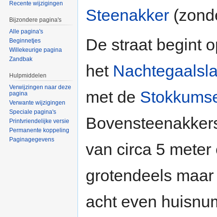
Recente wijzigingen
Steenakker
(zonde
Bijzondere pagina's
Alle pagina's
De straat begint 
Beginnetjes
Willekeurige pagina
Zandbak
het
Nachtegaalsla
Hulpmiddelen
Verwijzingen naar deze
met de
Stokkums
pagina
Verwante wijzigingen
Speciale pagina's
Bovensteenakkers;
Printvriendelijke versie
Permanente koppeling
Paginagegevens
van circa 5 meter 
grotendeels maar 
acht even huisnu