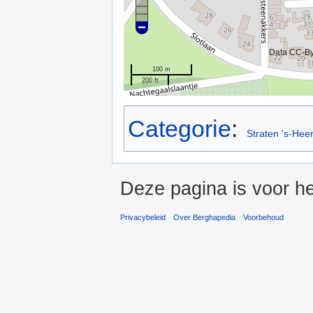
Data CC-B
100 m
200 ft
Categorie
:
Straten 's-Hee
Deze pagina is voor h
Privacybeleid
Over Berghapedia
Voorbehoud