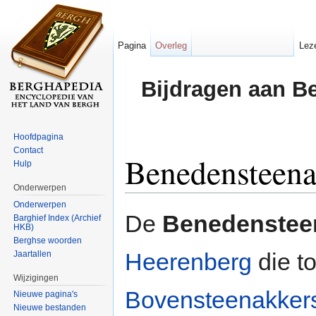
Pagina
Overleg
Lez
Bijdragen aan B
Hoofdpagina
Contact
Benedensteena
Hulp
Onderwerpen
Ga naar:
navigatie
,
zoeken
Onderwerpen
De
Benedenstee
Barghief Index (Archief
HKB)
Berghse woorden
Heerenberg
die t
Jaartallen
Wijzigingen
Bovensteenakker
Nieuwe pagina's
Nieuwe bestanden