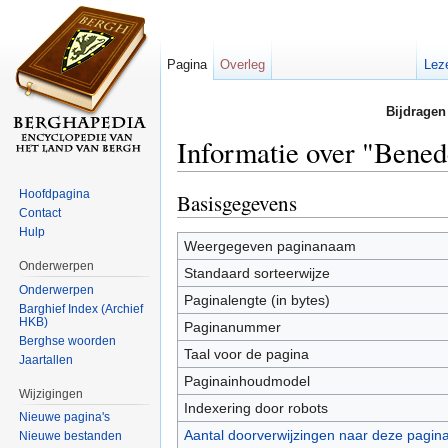
Pagina
Overleg
Lez
Bijdragen
Informatie over "Bened
Ga naar:
navigatie
,
zoeken
Hoofdpagina
Basisgegevens
Contact
Hulp
Weergegeven paginanaam
Onderwerpen
Standaard sorteerwijze
Onderwerpen
Paginalengte (in bytes)
Barghief Index (Archief
HKB)
Paginanummer
Berghse woorden
Taal voor de pagina
Jaartallen
Paginainhoudmodel
Wijzigingen
Indexering door robots
Nieuwe pagina's
Aantal doorverwijzingen naar deze pagin
Nieuwe bestanden