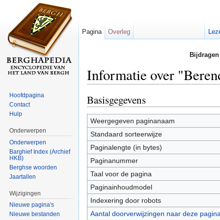
Pagina
Overleg
Lez
Bijdragen
Informatie over "Beren
Ga naar:
navigatie
,
zoeken
Hoofdpagina
Basisgegevens
Contact
Hulp
Weergegeven paginanaam
Onderwerpen
Standaard sorteerwijze
Onderwerpen
Paginalengte (in bytes)
Barghief Index (Archief
HKB)
Paginanummer
Berghse woorden
Taal voor de pagina
Jaartallen
Paginainhoudmodel
Wijzigingen
Indexering door robots
Nieuwe pagina's
Aantal doorverwijzingen naar deze pagin
Nieuwe bestanden